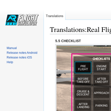
Translations
Translations:Real Fli
Jump
Jump
5.5 CHECKLIST
to
to
Manual
navigation
search
Release notes Android
Release notes iOS
Help